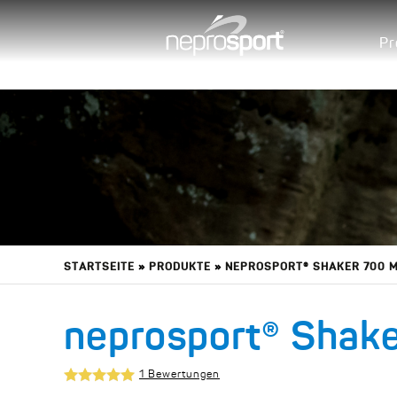
Skip to main content
Pr
YOU ARE HERE
STARTSEITE
»
PRODUKTE
»
NEPROSPORT® SHAKER 700 M
neprosport® Shake
1 Bewertungen