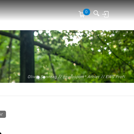
0
Anmelden
Oliver Sonntag // neprosport® Athlet // EWS Profi
ör