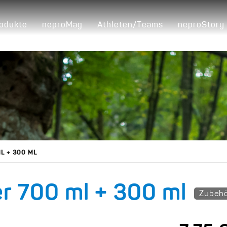
odukte
neproMag
Athleten/Teams
neproStory
L + 300 ML
r 700 ml + 300 ml
Zubeh